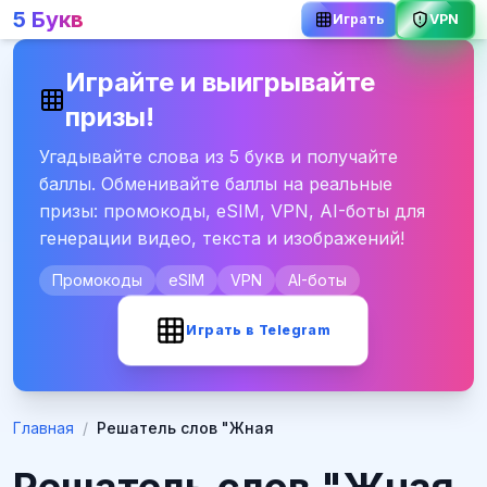
5 Букв
Играть
VPN
Играйте и выигрывайте
призы!
Угадывайте слова из 5 букв и получайте
баллы. Обменивайте баллы на реальные
призы: промокоды, eSIM, VPN, AI-боты для
генерации видео, текста и изображений!
Промокоды
eSIM
VPN
AI-боты
Играть в Telegram
Главная
/
Решатель слов "Жная