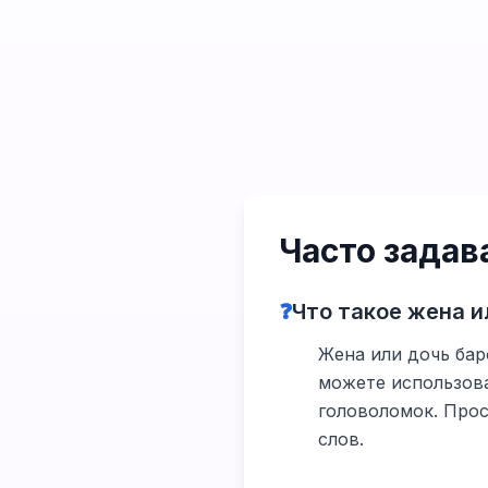
Часто зада
❓
Что такое жена и
Жена или дочь баро
можете использова
головоломок. Прос
слов.