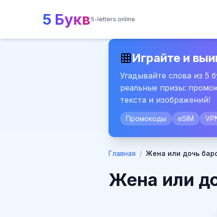
5 Букв
5-letters.online
Играйте и выи
Угадывайте слова из 5 
реальные призы: промок
текста и изображений!
Промокоды
eSIM
VP
Главная
/
Жена или дочь бар
Жена или до