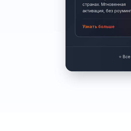
странах. Мгновенная
активация, без роуминг
Интернет по всему мир
Узнать больше
⭐ Все