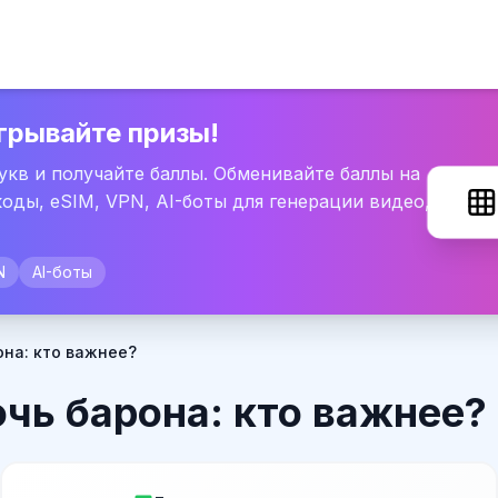
грывайте призы!
букв и получайте баллы. Обменивайте баллы на
оды, eSIM, VPN, AI-боты для генерации видео,
N
AI-боты
она: кто важнее?
чь барона: кто важнее?