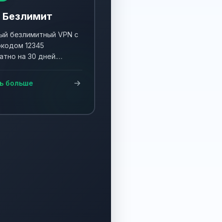
 Безлимит
й безлимитный VPN с
кодом 12345
атно на 30 дней.
ните акцию и получите
90 дней!
ь больше