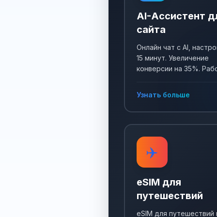
AI-Ассистент д
сайта
Онлайн чат с AI, настро
15 минут. Увеличение
конверсии на 35%. Раб
24/7, собирает заявки 
отвечает на все вопро
Узнать больше
✈️
eSIM для
путешествий
eSIM для путешествий 