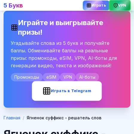
5 Букв
Играть
VPN
Играйте и выигрывайте
призы!
Угадывайте слова из 5 букв и получайте
баллы. Обменивайте баллы на реальные
призы: промокоды, eSIM, VPN, AI-боты для
генерации видео, текста и изображений!
Промокоды
eSIM
VPN
AI-боты
Играть в Telegram
Главная
/
Ягненок суффикс - решатель слов