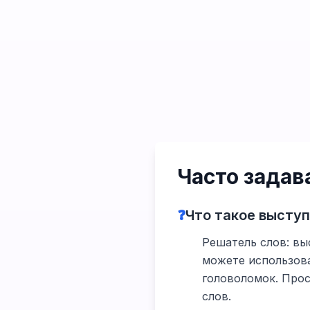
Часто зада
❓
Что такое высту
Решатель слов: вы
можете использова
головоломок. Прос
слов.