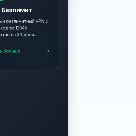
 Безлимит
й безлимитный VPN с
кодом 12345
атно на 30 дней.
ните акцию и получите
90 дней!
ь больше