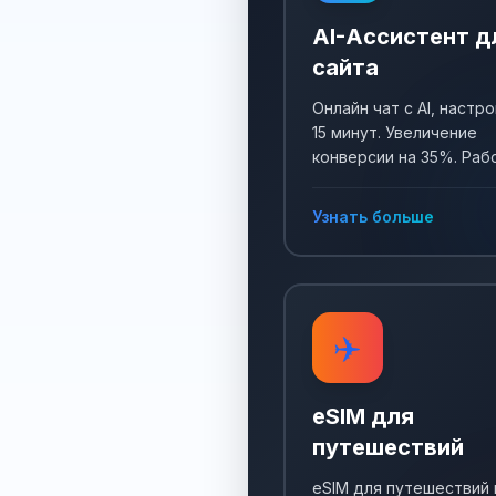
AI-Ассистент д
сайта
Онлайн чат с AI, настро
15 минут. Увеличение
конверсии на 35%. Раб
24/7, собирает заявки 
отвечает на все вопро
Узнать больше
✈️
eSIM для
путешествий
eSIM для путешествий 