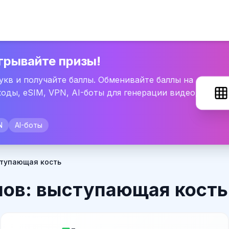
грывайте призы!
букв и получайте баллы. Обменивайте баллы на
оды, eSIM, VPN, AI-боты для генерации видео,
N
AI-боты
ступающая кость
лов: выступающая кость