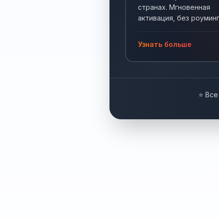
странах. Мгновенная
активация, без роуминг
Интернет по всему мир
Узнать больше
⭐ Все