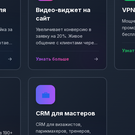
ля
Видео-виджет на
VPN
сайт
Мощны
промо
йка за
Увеличивает конверсию в
беспл
заявку на 20%. Живое
Выпол
отает
общение с клиентами через
еще +
и
видео. Простая установка и
Узнат
сы!
настройка.
Узнать больше
💼
CRM для мастеров
CRM для визажистов,
парикмахеров, тренеров,
в 190+