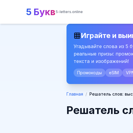
5 Букв
5-letters.online
Играйте и выи
Угадывайте слова из 5 
реальные призы: промок
текста и изображений!
Промокоды
eSIM
VP
Главная
/
Решатель слов: вы
Решатель с