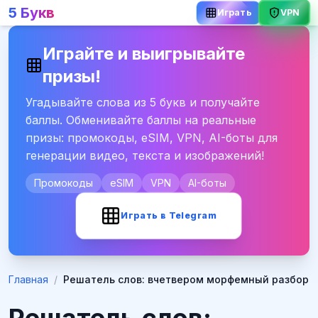
5 Букв
Играть
VPN
Играйте и выигрывайте
призы!
Угадывайте слова из 5 букв и получайте
баллы. Обменивайте баллы на реальные
призы: промокоды, eSIM, VPN, AI-боты для
генерации видео, текста и изображений!
Промокоды
eSIM
VPN
AI-боты
Играть в Telegram
Главная
/
Решатель слов: вчетвером морфемный разбор