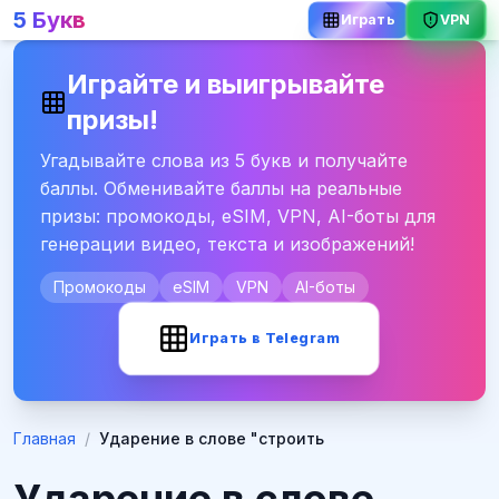
5 Букв
VPN
Играть
Играйте и выигрывайте
призы!
Угадывайте слова из 5 букв и получайте
баллы. Обменивайте баллы на реальные
призы: промокоды, eSIM, VPN, AI-боты для
генерации видео, текста и изображений!
Промокоды
eSIM
VPN
AI-боты
Играть в Telegram
Главная
/
Ударение в слове "строить