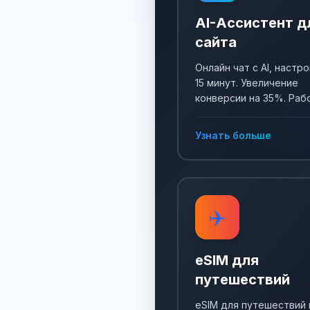
AI-Ассистент д
сайта
Онлайн чат с AI, настро
15 минут. Увеличение
конверсии на 35%. Раб
24/7, собирает заявки 
отвечает на все вопро
Узнать больше
✈️
eSIM для
путешествий
eSIM для путешествий 