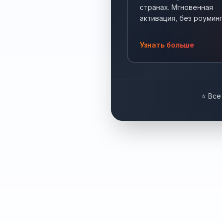
странах. Мгновенная
активация, без роуминг
Интернет по всему мир
Узнать больше
⭐ Все