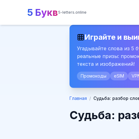
5 Букв
5-letters.online
Играйте и выи
Угадывайте слова из 5 
реальные призы: промок
текста и изображений!
Промокоды
eSIM
VP
Главная
/
Судьба: разбор сло
Судьба: раз