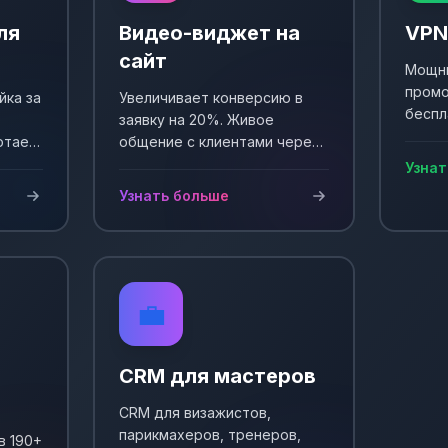
ля
Видео-виджет на
VPN
сайт
Мощны
промо
йка за
Увеличивает конверсию в
беспл
заявку на 20%. Живое
Выпол
отает
общение с клиентами через
еще +
и
видео. Простая установка и
Узнат
сы!
настройка.
Узнать больше
💼
CRM для мастеров
CRM для визажистов,
парикмахеров, тренеров,
в 190+