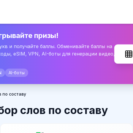
грывайте призы!
букв и получайте баллы. Обменивайте баллы на
оды, eSIM, VPN, AI-боты для генерации видео,
N
AI-боты
в по составу
бор слов по составу