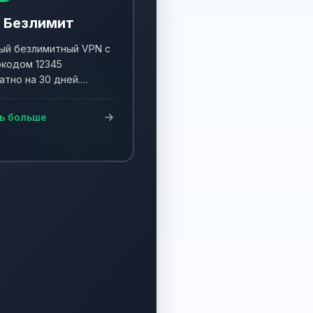
 Безлимит
й безлимитный VPN с
кодом 12345
атно на 30 дней.
ните акцию и получите
90 дней!
ь больше