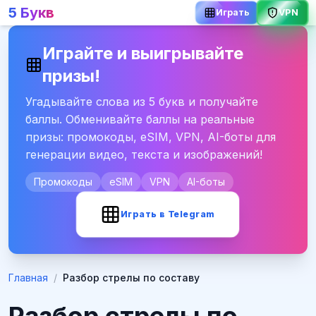
5 Букв
Играть
VPN
Играйте и выигрывайте
призы!
Угадывайте слова из 5 букв и получайте
баллы. Обменивайте баллы на реальные
призы: промокоды, eSIM, VPN, AI-боты для
генерации видео, текста и изображений!
Промокоды
eSIM
VPN
AI-боты
Играть в Telegram
Главная
/
Разбор стрелы по составу