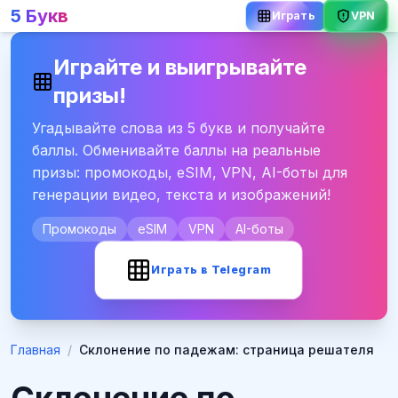
5 Букв
Играть
VPN
Играйте и выигрывайте
призы!
Угадывайте слова из 5 букв и получайте
баллы. Обменивайте баллы на реальные
призы: промокоды, eSIM, VPN, AI-боты для
генерации видео, текста и изображений!
Промокоды
eSIM
VPN
AI-боты
Играть в Telegram
Главная
/
Склонение по падежам: страница решателя