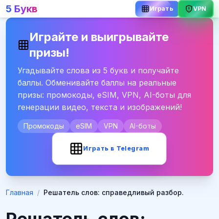
5 Букв
Играть
VPN
Играйте и выигрывайте
призы!
Угадывайте слова из 5 букв и получайте
баллы. Обменивайте баллы на реальные
призы: промокоды, eSIM, VPN, AI-боты для
генерации видео, текста и изображений!
Промокоды
eSIM
VPN
AI-боты
Играть в Telegram
Главная
/
Решатель слов: справедливый разбор.