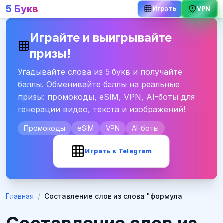
5 Букв
Играть
VPN
Играйте и выигрывайте
призы!
Угадывайте слова из 5 букв и получайте
баллы. Обменивайте баллы на реальные
призы: промокоды, eSIM, VPN, AI-боты для
генерации видео, текста и изображений!
Промокоды
eSIM
VPN
AI-боты
Играть в Telegram
Главная
/
Составление слов из слова "формула