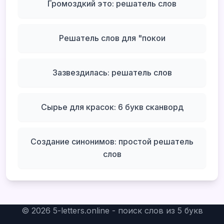
Громоздкий это: решатель слов
Решатель слов для "покои
Зазвездилась: решатель слов
Сырье для красок: 6 букв сканворд
Создание синонимов: простой решатель
слов
©
2026
5-letters.online - поиск слов из 5 букв