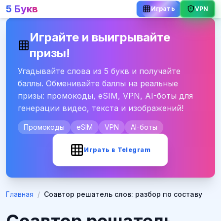
5 Букв
VPN
Играть
Играйте и выигрывайте
призы!
Угадывайте слова из 5 букв и получайте
баллы. Обменивайте баллы на реальные
призы: промокоды, eSIM, VPN, AI-боты для
генерации видео, текста и изображений!
Промокоды
eSIM
VPN
AI-боты
Играть в Telegram
Главная
/
Соавтор решатель слов: разбор по составу