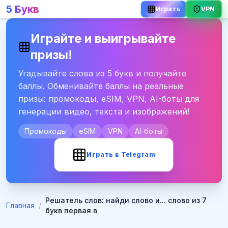
5 Букв
VPN
Играть
Играйте и выигрывайте
призы!
Угадывайте слова из 5 букв и получайте
баллы. Обменивайте баллы на реальные
призы: промокоды, eSIM, VPN, AI-боты для
генерации видео, текста и изображений!
Промокоды
eSIM
VPN
AI-боты
Играть в Telegram
Решатель слов: найди слово и... слово из 7
Главная
/
букв первая в