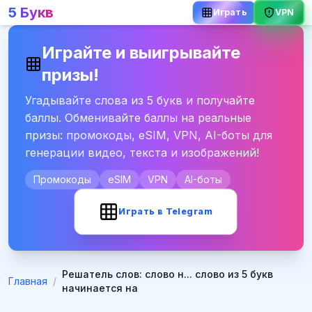
5 Букв
VPN
Играть
Играйте и выигрывайте
призы!
Угадывайте слова из 5 букв и получайте
баллы. Обменивайте баллы на реальные
призы: промокоды, eSIM, VPN, AI-боты для
генерации видео, текста и изображений!
Промокоды
eSIM
VPN
AI-боты
Играть в Telegram
Решатель слов: слово н... слово из 5 букв
Главная
/
начинается на