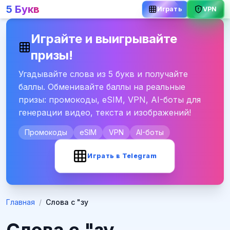
5 Букв
Играть
VPN
Играйте и выигрывайте
призы!
Угадывайте слова из 5 букв и получайте
баллы. Обменивайте баллы на реальные
призы: промокоды, eSIM, VPN, AI-боты для
генерации видео, текста и изображений!
Промокоды
eSIM
VPN
AI-боты
Играть в Telegram
Главная
/
Слова с "зу