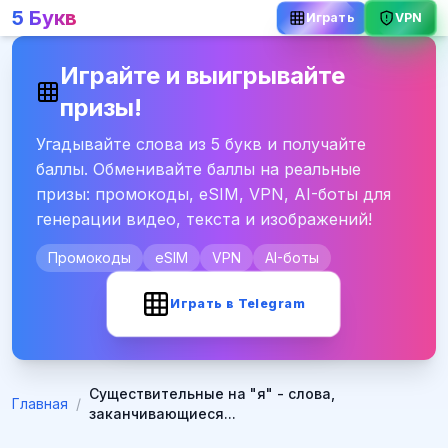
5 Букв
VPN
Играть
Играйте и выигрывайте
призы!
Угадывайте слова из 5 букв и получайте
баллы. Обменивайте баллы на реальные
призы: промокоды, eSIM, VPN, AI-боты для
генерации видео, текста и изображений!
Промокоды
eSIM
VPN
AI-боты
Играть в Telegram
Существительные на "я" - слова,
Главная
/
заканчивающиеся...