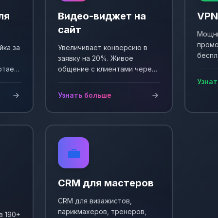
ля
Видео-виджет на
VPN
сайт
Мощны
промо
йка за
Увеличивает конверсию в
беспл
заявку на 20%. Живое
Выпол
отает
общение с клиентами через
еще +
и
видео. Простая установка и
Узнат
сы!
настройка.
Узнать больше
💼
CRM для мастеров
CRM для визажистов,
парикмахеров, тренеров,
в 190+