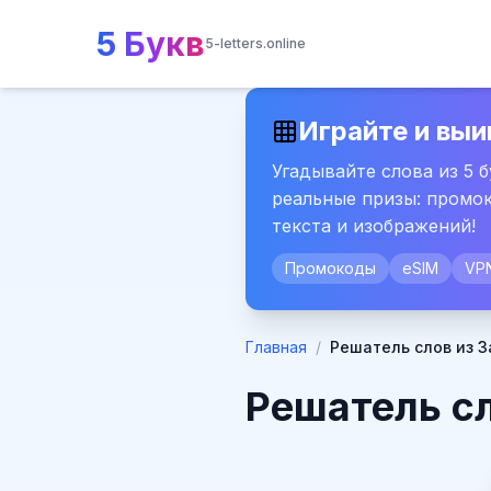
5 Букв
5-letters.online
Играйте и выи
Угадывайте слова из 5 
реальные призы: промок
текста и изображений!
Промокоды
eSIM
VP
Главная
/
Решатель слов из З
Решатель сл