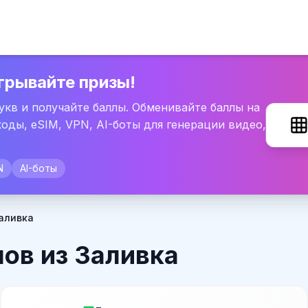
грывайте призы!
букв и получайте баллы. Обменивайте баллы на
оды, eSIM, VPN, AI-боты для генерации видео,
N
AI-боты
аливка
ов из Заливка