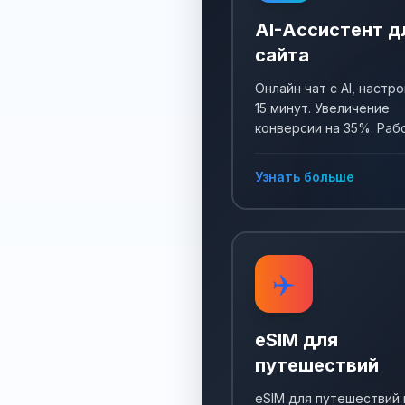
AI-Ассистент д
сайта
Онлайн чат с AI, настро
15 минут. Увеличение
конверсии на 35%. Раб
24/7, собирает заявки 
отвечает на все вопро
Узнать больше
✈️
eSIM для
путешествий
eSIM для путешествий 