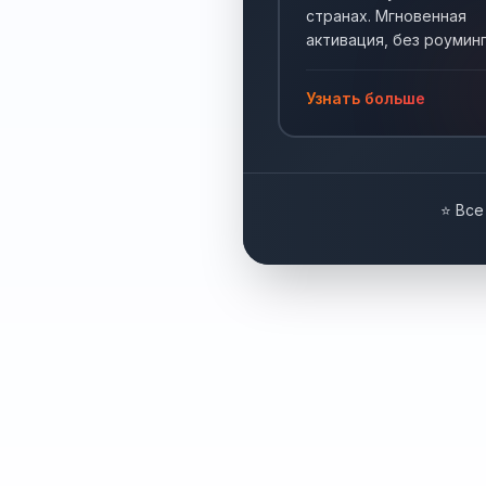
странах. Мгновенная
активация, без роуминг
Интернет по всему мир
Узнать больше
⭐ Все