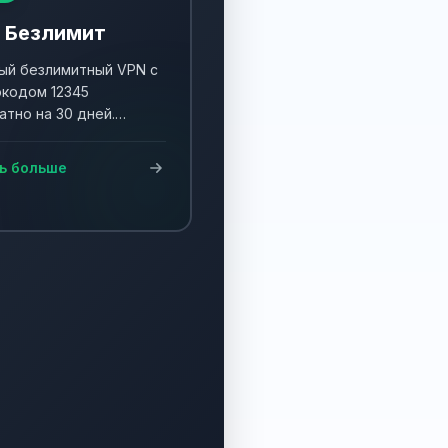
 Безлимит
й безлимитный VPN с
кодом 12345
атно на 30 дней.
ните акцию и получите
90 дней!
ь больше