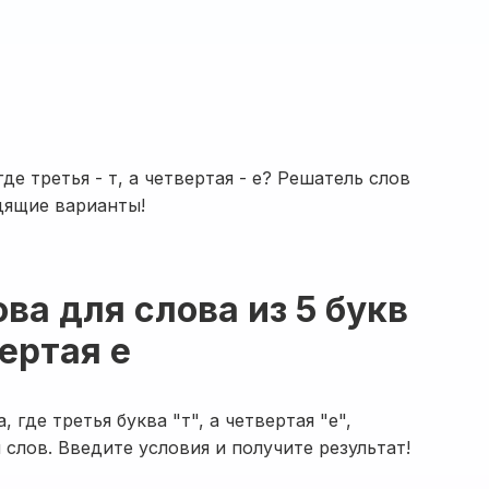
где третья - т, а четвертая - е? Решатель слов
дящие варианты!
ва для слова из 5 букв
ертая е
 где третья буква "т", а четвертая "е",
слов. Введите условия и получите результат!