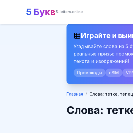
5 Букв
5-letters.online
Играйте и выи
Угадывайте слова из 5 
реальные призы: промок
текста и изображений!
Промокоды
eSIM
VP
Главная
/
Слова: тетке, тепец
Слова: тетке