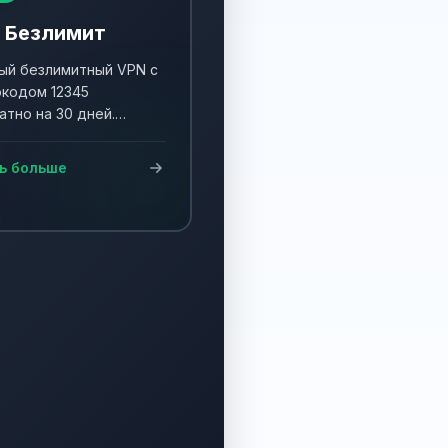
 Безлимит
й безлимитный VPN с
кодом 12345
атно на 30 дней.
ните акцию и получите
90 дней!
ь больше