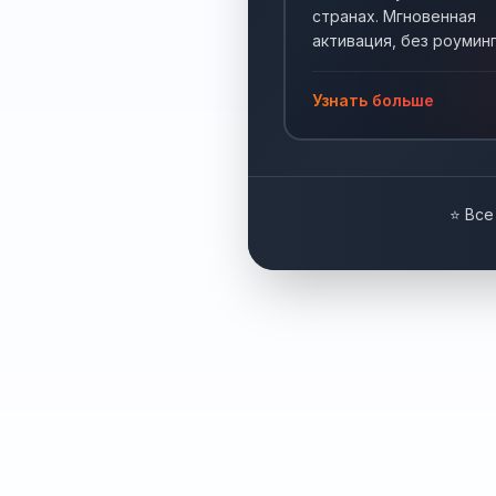
странах. Мгновенная
активация, без роуминг
Интернет по всему мир
Узнать больше
⭐ Все