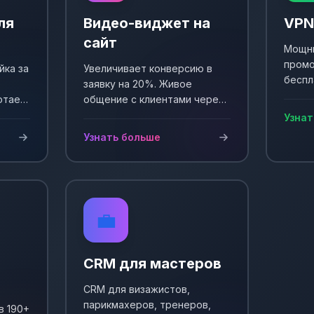
ля
Видео-виджет на
VPN
сайт
Мощны
промо
йка за
Увеличивает конверсию в
беспл
заявку на 20%. Живое
Выпол
отает
общение с клиентами через
еще +
и
видео. Простая установка и
Узнат
сы!
настройка.
Узнать больше
💼
CRM для мастеров
CRM для визажистов,
парикмахеров, тренеров,
в 190+