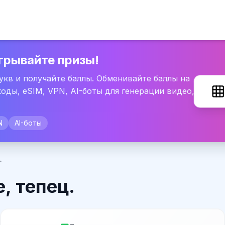
грывайте призы!
букв и получайте баллы. Обменивайте баллы на
оды, eSIM, VPN, AI-боты для генерации видео,
N
AI-боты
.
, тепец.