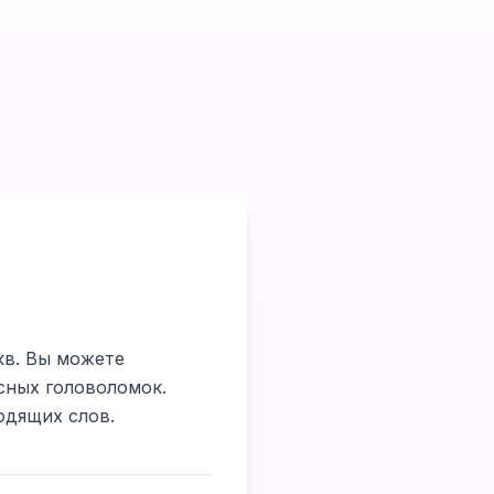
укв. Вы можете
сных головоломок.
одящих слов.