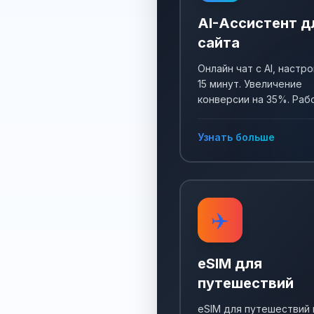
AI-Ассистент д
сайта
Онлайн чат с AI, настро
15 минут. Увеличение
конверсии на 35%. Раб
24/7, собирает заявки 
отвечает на все вопро
Узнать больше
✈️
eSIM для
путешествий
eSIM для путешествий 