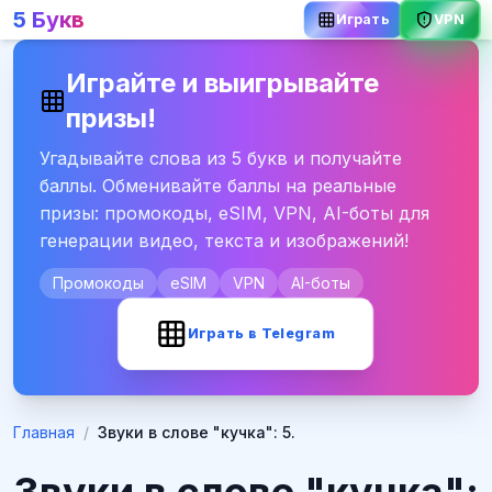
5 Букв
Играть
VPN
Играйте и выигрывайте
призы!
Угадывайте слова из 5 букв и получайте
баллы. Обменивайте баллы на реальные
призы: промокоды, eSIM, VPN, AI-боты для
генерации видео, текста и изображений!
Промокоды
eSIM
VPN
AI-боты
Играть в Telegram
Главная
/
Звуки в слове "кучка": 5.