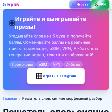
5 Букв
Играть
VPN
Играйте и выигрывайте
призы!
Угадывайте слова из 5 букв и получайте
баллы. Обменивайте баллы на реальные
призы: промокоды, eSIM, VPN, AI-боты для
генерации видео, текста и изображений!
Промокоды
eSIM
VPN
AI-боты
Играть в Telegram
Главная
/
Решатель слов: сияние морфемный разбор