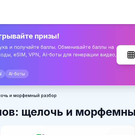
грывайте призы!
букв и получайте баллы. Обменивайте баллы на
оды, eSIM, VPN, AI-боты для генерации видео,
N
AI-боты
лочь и морфемный разбор
лов: щелочь и морфемны