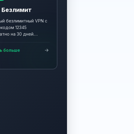
 Безлимит
й безлимитный VPN с
кодом 12345
атно на 30 дней.
ните акцию и получите
90 дней!
ь больше