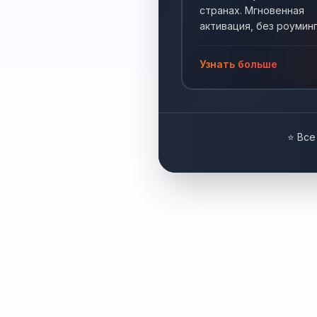
странах. Мгновенная
активация, без роуминг
Интернет по всему мир
Узнать больше
⭐ Все