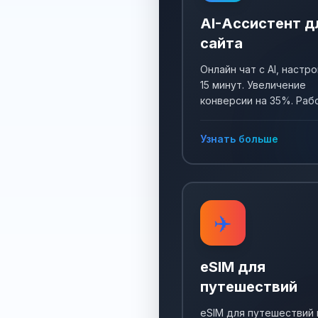
AI-Ассистент д
сайта
Онлайн чат с AI, настро
15 минут. Увеличение
конверсии на 35%. Раб
24/7, собирает заявки 
отвечает на все вопро
Узнать больше
✈️
eSIM для
путешествий
eSIM для путешествий 