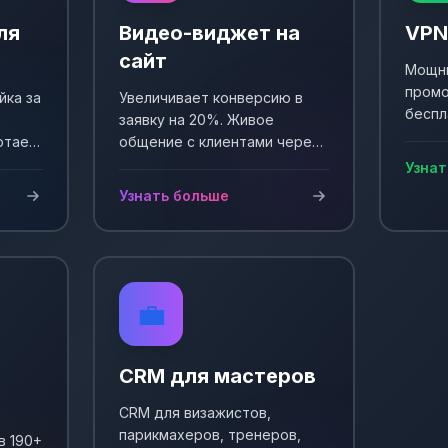
ля
Видео-виджет на
VPN
сайт
Мощны
промо
йка за
Увеличивает конверсию в
беспл
заявку на 20%. Живое
Выпол
отает
общение с клиентами через
еще +
и
видео. Простая установка и
Узнат
сы!
настройка.
Узнать больше
💼
CRM для мастеров
CRM для визажистов,
парикмахеров, тренеров,
в 190+