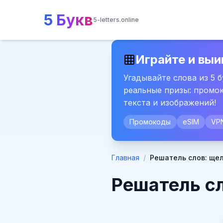
5 Букв
5-letters.online
Играйте и выи
Угадывайте слова из 5 
реальные призы: промок
текста и изображений!
Промокоды
eSIM
VP
Главная
/
Решатель слов: ще
Решатель с