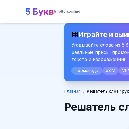
5 Букв
5-letters.online
Играйте и выи
Угадывайте слова из 5 
реальные призы: промок
текста и изображений!
Промокоды
eSIM
VP
Главная
/
Решатель слов "рук
Решатель сл