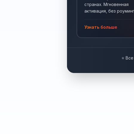
странах. Мгновенная
активация, без роуминг
Интернет по всему мир
Узнать больше
⭐ Все