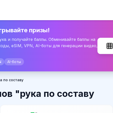
грывайте призы!
букв и получайте баллы. Обменивайте баллы на
оды, eSIM, VPN, AI-боты для генерации видео,
N
AI-боты
а по составу
ов "рука по составу