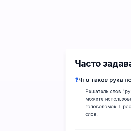
Часто зада
❓
Что такое рука п
Решатель слов "рук
можете использова
головоломок. Прос
слов.