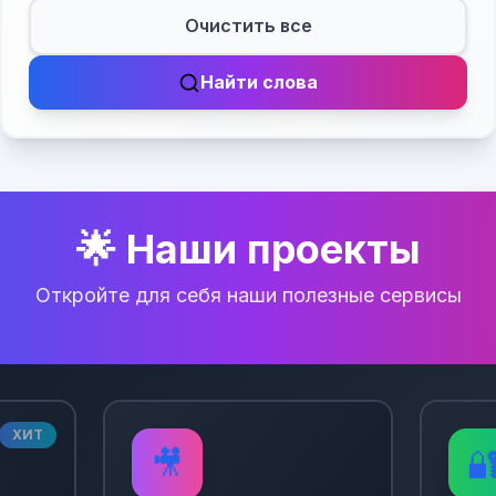
Очистить все
Найти слова
🌟 Наши проекты
Откройте для себя наши полезные сервисы
ХИТ
🎥
