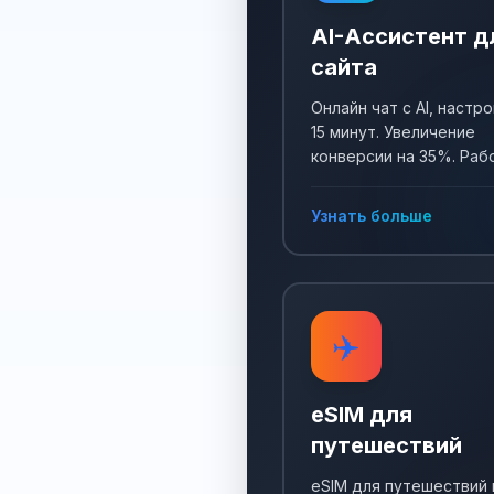
AI-Ассистент д
сайта
Онлайн чат с AI, настро
15 минут. Увеличение
конверсии на 35%. Раб
24/7, собирает заявки 
отвечает на все вопро
Узнать больше
✈️
eSIM для
путешествий
eSIM для путешествий 