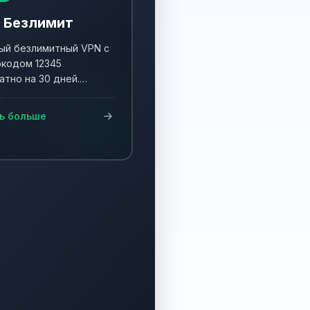
 Безлимит
й безлимитный VPN с
кодом 12345
атно на 30 дней.
ните акцию и получите
90 дней!
ь больше