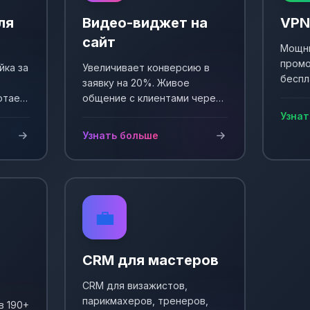
ля
Видео-виджет на
VPN
сайт
Мощны
промо
йка за
Увеличивает конверсию в
беспл
заявку на 20%. Живое
Выпол
отает
общение с клиентами через
еще +
и
видео. Простая установка и
Узнат
сы!
настройка.
Узнать больше
💼
CRM для мастеров
CRM для визажистов,
парикмахеров, тренеров,
в 190+