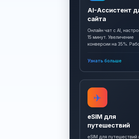
AI-Ассистент д
сайта
Онлайн чат с AI, настро
15 минут. Увеличение
конверсии на 35%. Раб
24/7, собирает заявки 
отвечает на все вопро
Узнать больше
✈️
eSIM для
путешествий
eSIM для путешествий 