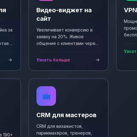
ля
Видео-виджет на
VPN
сайт
Мощны
промо
йка за
Увеличивает конверсию в
беспл
заявку на 20%. Живое
Выпол
отает
общение с клиентами через
еще +
и
видео. Простая установка и
Узнат
сы!
настройка.
Узнать больше
💼
CRM для мастеров
CRM для визажистов,
парикмахеров, тренеров,
в 190+