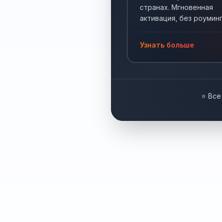
странах. Мгновенная
активация, без роуминг
Интернет по всему мир
Узнать больше
⭐ Все