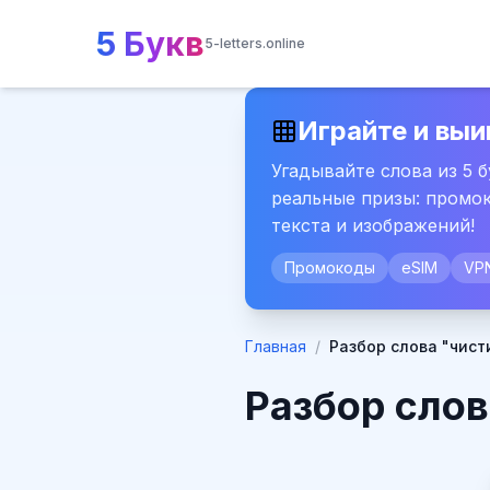
5 Букв
5-letters.online
Играйте и выи
Угадывайте слова из 5 
реальные призы: промок
текста и изображений!
Промокоды
eSIM
VP
Главная
/
Разбор слова "чист
Разбор слов