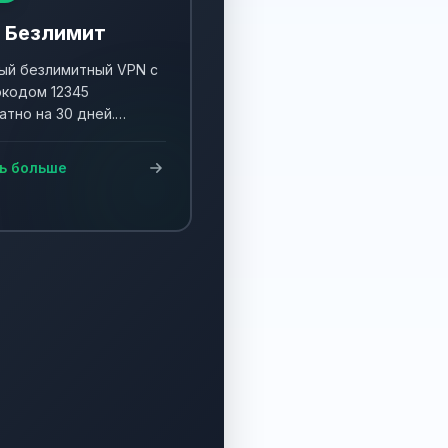
 Безлимит
й безлимитный VPN с
кодом 12345
атно на 30 дней.
ните акцию и получите
90 дней!
ь больше