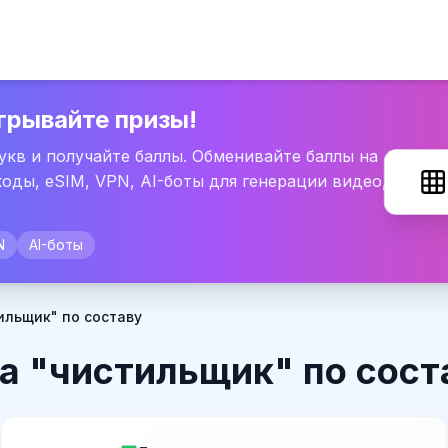
грывайте призы!
букв и получайте баллы. Обменивайте баллы на
оды, eSIM, VPN, AI-боты для генерации видео,
N
AI-боты
ильщик" по составу
а "чистильщик" по сост