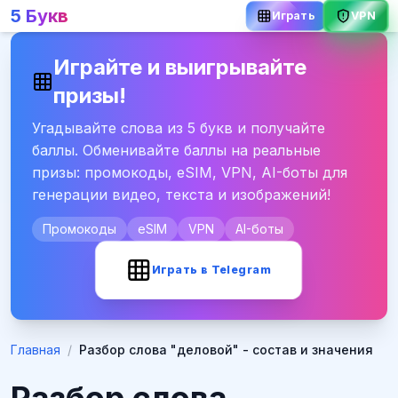
5 Букв
Играть
VPN
Играйте и выигрывайте
призы!
Угадывайте слова из 5 букв и получайте
баллы. Обменивайте баллы на реальные
призы: промокоды, eSIM, VPN, AI-боты для
генерации видео, текста и изображений!
Промокоды
eSIM
VPN
AI-боты
Играть в Telegram
Главная
/
Разбор слова "деловой" - состав и значения