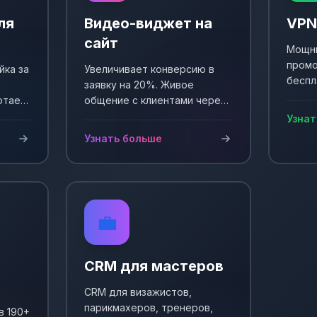
ля
Видео-виджет на
VPN
сайт
Мощны
промо
йка за
Увеличивает конверсию в
беспл
заявку на 20%. Живое
Выпол
отает
общение с клиентами через
еще +
и
видео. Простая установка и
Узнат
сы!
настройка.
Узнать больше
💼
CRM для мастеров
CRM для визажистов,
парикмахеров, тренеров,
в 190+