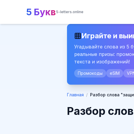
5 Букв
5-letters.online
Играйте и выи
Угадывайте слова из 5 
реальные призы: промок
текста и изображений!
Промокоды
eSIM
VP
Главная
/
Разбор слова "защ
Разбор слов