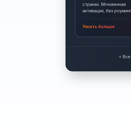
странах. Мгновенная
активация, без роуминг
Интернет по всему мир
Узнать больше
⭐ Все