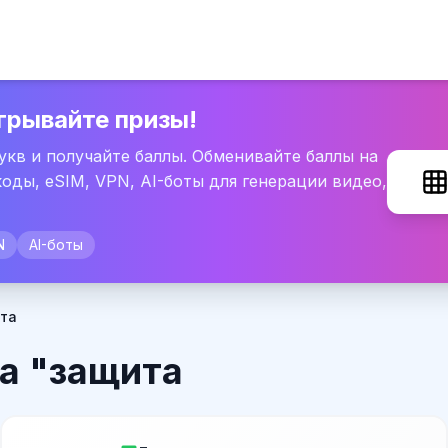
грывайте призы!
букв и получайте баллы. Обменивайте баллы на
оды, eSIM, VPN, AI-боты для генерации видео,
N
AI-боты
ита
а "защита