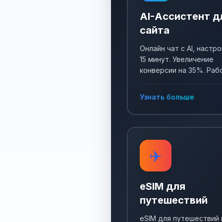
AI-Ассистент д
сайта
Онлайн чат с AI, настро
15 минут. Увеличение
конверсии на 35%. Раб
24/7, собирает заявки 
отвечает на все вопро
Узнать больше
✈️
eSIM для
путешествий
eSIM для путешествий 