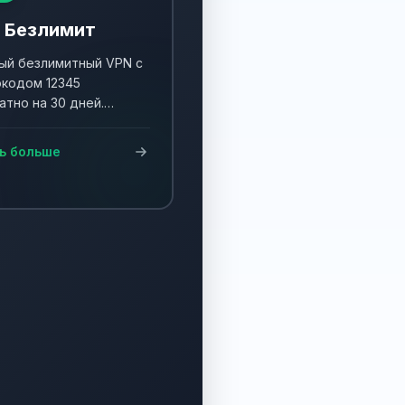
 Безлимит
й безлимитный VPN с
кодом 12345
атно на 30 дней.
ните акцию и получите
90 дней!
ь больше