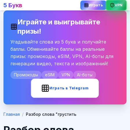
5 Букв
VPN
Играть
Играйте и выигрывайте
призы!
Угадывайте слова из 5 букв и получайте
баллы. Обменивайте баллы на реальные
призы: промокоды, eSIM, VPN, AI-боты для
генерации видео, текста и изображений!
Промокоды
eSIM
VPN
AI-боты
Играть в Telegram
Главная
/
Разбор слова "грустить