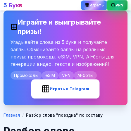
5 Букв
VPN
Играть
Играйте и выигрывайте
призы!
Угадывайте слова из 5 букв и получайте
баллы. Обменивайте баллы на реальные
призы: промокоды, eSIM, VPN, AI-боты для
генерации видео, текста и изображений!
Промокоды
eSIM
VPN
AI-боты
Играть в Telegram
Главная
/
Разбор слова "поездка" по составу