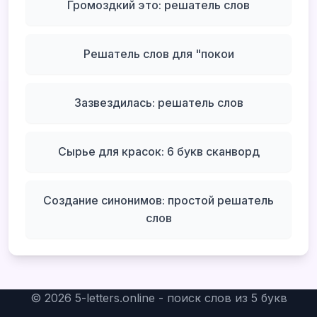
Громоздкий это: решатель слов
Решатель слов для "покои
Зазвездилась: решатель слов
Сырье для красок: 6 букв сканворд
Создание синонимов: простой решатель
слов
©
2026
5-letters.online - поиск слов из 5 букв