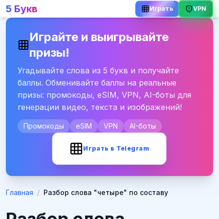
5 Букв
VPN
Играть
Играйте и выигрывайте
призы!
Угадывайте слова из 5 букв и получайте
баллы. Обменивайте баллы на реальные
призы: промокоды, eSIM, VPN, AI-боты для
генерации видео, текста и изображений!
Промокоды
eSIM
VPN
AI-боты
Играть в Telegram
Главная
/
Разбор слова "четыре" по составу