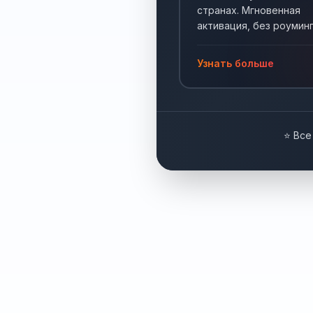
странах. Мгновенная
активация, без роуминг
Интернет по всему мир
Узнать больше
⭐ Все