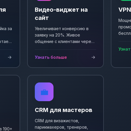
ля
Видео-виджет на
VPN
сайт
Мощны
промо
йка за
Увеличивает конверсию в
беспл
заявку на 20%. Живое
Выпол
отает
общение с клиентами через
еще +
и
видео. Простая установка и
Узнат
сы!
настройка.
Узнать больше
💼
CRM для мастеров
CRM для визажистов,
парикмахеров, тренеров,
в 190+