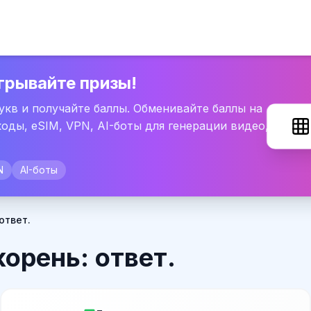
грывайте призы!
букв и получайте баллы. Обменивайте баллы на
оды, eSIM, VPN, AI-боты для генерации видео,
N
AI-боты
ответ.
орень: ответ.