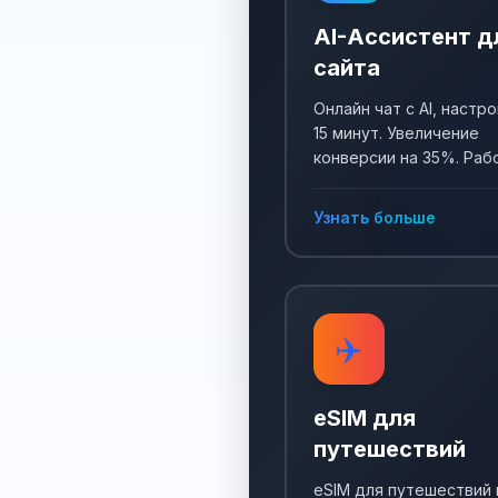
AI-Ассистент д
сайта
Онлайн чат с AI, настро
15 минут. Увеличение
конверсии на 35%. Раб
24/7, собирает заявки 
отвечает на все вопро
Узнать больше
✈️
eSIM для
путешествий
eSIM для путешествий 