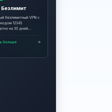
 Безлимит
й безлимитный VPN с
кодом 12345
атно на 30 дней.
ните акцию и получите
90 дней!
ь больше