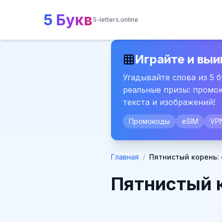
5 Букв
5-letters.online
Играйте и выи
Угадывайте слова из 5 
реальные призы: промок
текста и изображений!
Промокоды
eSIM
VP
Главная
/
Пятнистый корень: 
Пятнистый к