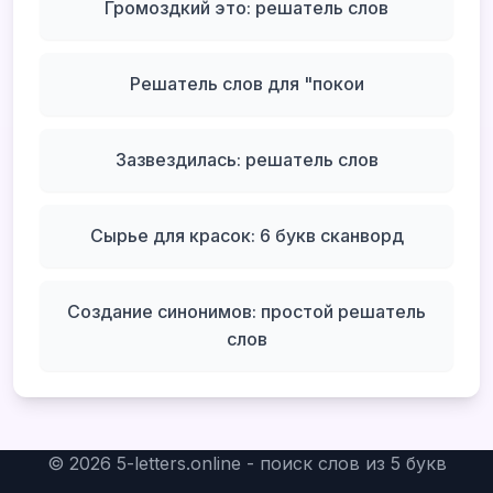
Громоздкий это: решатель слов
Решатель слов для "покои
Зазвездилась: решатель слов
Сырье для красок: 6 букв сканворд
Создание синонимов: простой решатель
слов
©
2026
5-letters.online - поиск слов из 5 букв