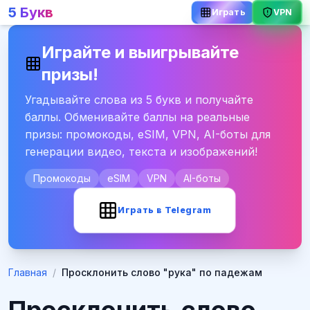
5 Букв
VPN
Играть
Играйте и выигрывайте
призы!
Угадывайте слова из 5 букв и получайте
баллы. Обменивайте баллы на реальные
призы: промокоды, eSIM, VPN, AI-боты для
генерации видео, текста и изображений!
Промокоды
eSIM
VPN
AI-боты
Играть в Telegram
Главная
/
Просклонить слово "рука" по падежам