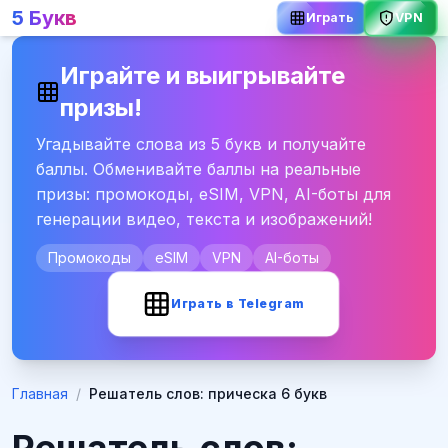
5 Букв
Играть
VPN
Играйте и выигрывайте
призы!
Угадывайте слова из 5 букв и получайте
баллы. Обменивайте баллы на реальные
призы: промокоды, eSIM, VPN, AI-боты для
генерации видео, текста и изображений!
Промокоды
eSIM
VPN
AI-боты
Играть в Telegram
Главная
/
Решатель слов: прическа 6 букв