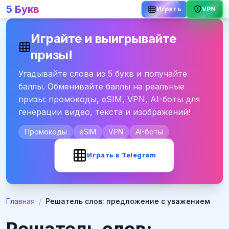
5 Букв
VPN
Играть
Играйте и выигрывайте
призы!
Угадывайте слова из 5 букв и получайте
баллы. Обменивайте баллы на реальные
призы: промокоды, eSIM, VPN, AI-боты для
генерации видео, текста и изображений!
Промокоды
eSIM
VPN
AI-боты
Играть в Telegram
Главная
/
Решатель слов: предложение с уважением