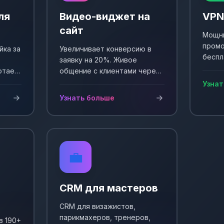
ля
Видео-виджет на
VPN
сайт
Мощны
промо
йка за
Увеличивает конверсию в
беспл
заявку на 20%. Живое
Выпол
отает
общение с клиентами через
еще +
и
видео. Простая установка и
Узнат
сы!
настройка.
Узнать больше
💼
CRM для мастеров
CRM для визажистов,
парикмахеров, тренеров,
в 190+