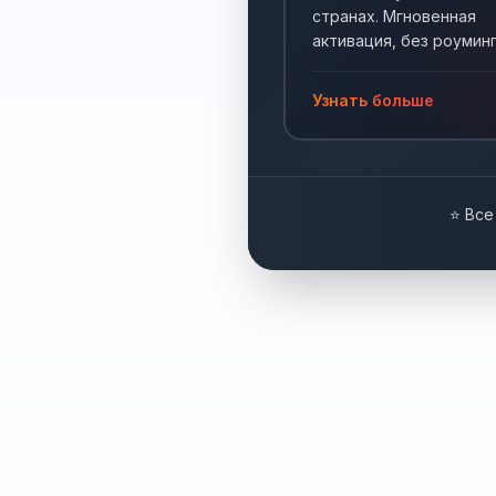
странах. Мгновенная
активация, без роуминг
Интернет по всему мир
Узнать больше
⭐ Все