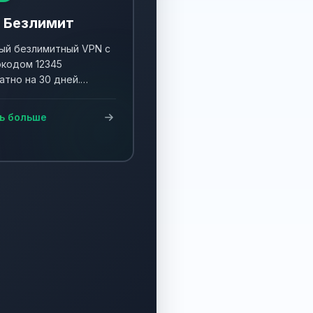
 Безлимит
й безлимитный VPN с
кодом 12345
атно на 30 дней.
ните акцию и получите
90 дней!
ь больше