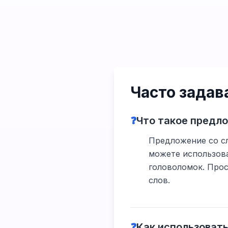
Часто зада
❓
Что такое предл
Предложение со сл
можете использова
головоломок. Прос
слов.
❓
Как использоват