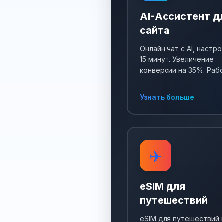
AI-Ассистент д
сайта
Онлайн чат с AI, настро
15 минут. Увеличение
конверсии на 35%. Раб
24/7, собирает заявки 
отвечает на все вопро
Узнать больше
✈️
eSIM для
путешествий
eSIM для путешествий 