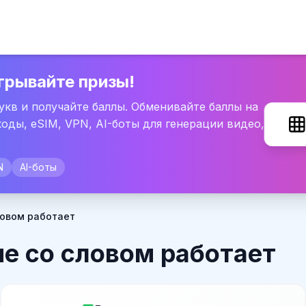
грывайте призы!
букв и получайте баллы. Обменивайте баллы на
оды, eSIM, VPN, AI-боты для генерации видео,
N
AI-боты
овом работает
е со словом работает