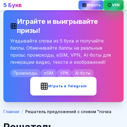
5 Букв
VPN
Играть
Играйте и выигрывайте
призы!
Угадывайте слова из 5 букв и получайте
баллы. Обменивайте баллы на реальные
призы: промокоды, eSIM, VPN, AI-боты для
генерации видео, текста и изображений!
Промокоды
eSIM
VPN
AI-боты
Играть в Telegram
Главная
/
Решатель предложений с словом "почка