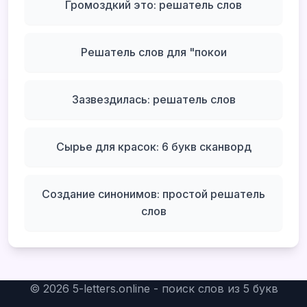
Громоздкий это: решатель слов
Решатель слов для "покои
Зазвездилась: решатель слов
Сырье для красок: 6 букв сканворд
Создание синонимов: простой решатель
слов
©
2026
5-letters.online - поиск слов из 5 букв