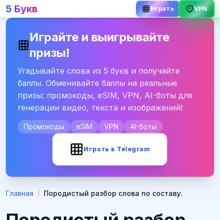
5 Букв
Играть
VPN
Играйте и выигрывайте
призы!
Угадывайте слова из 5 букв и получайте
баллы. Обменивайте баллы на реальные
призы: промокоды, eSIM, VPN, AI-боты для
генерации видео, текста и изображений!
Промокоды
eSIM
VPN
AI-боты
Играть в Telegram
Главная
/
Породистый разбор слова по составу.