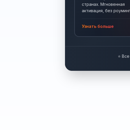
странах. Мгновенная
активация, без роуминг
Интернет по всему мир
Узнать больше
⭐ Все