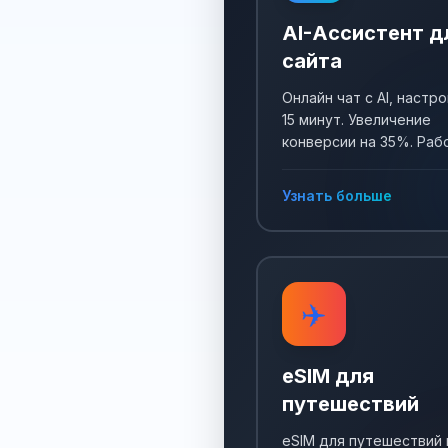
AI-Ассистент д
сайта
Онлайн чат с AI, настро
15 минут. Увеличение
конверсии на 35%. Раб
24/7, собирает заявки 
отвечает на все вопро
Узнать больше
✈️
eSIM для
путешествий
eSIM для путешествий 