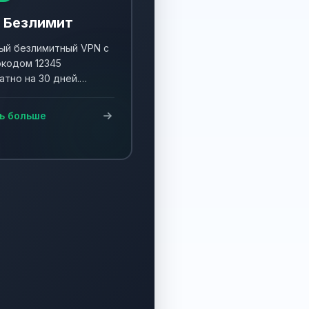
 Безлимит
й безлимитный VPN с
кодом 12345
атно на 30 дней.
ните акцию и получите
90 дней!
ь больше