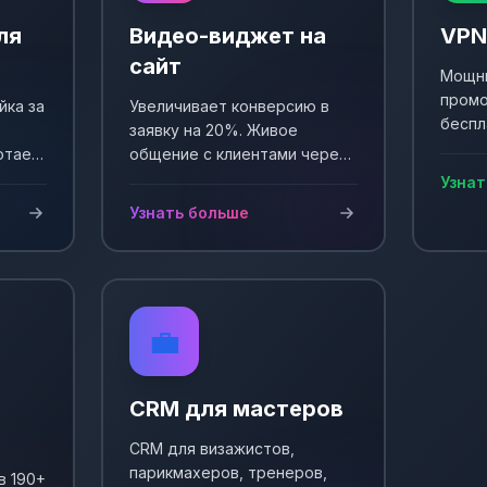
ля
Видео-виджет на
VPN
сайт
Мощны
промо
йка за
Увеличивает конверсию в
беспл
заявку на 20%. Живое
Выпол
отает
общение с клиентами через
еще +
и
видео. Простая установка и
Узнат
сы!
настройка.
Узнать больше
💼
CRM для мастеров
CRM для визажистов,
парикмахеров, тренеров,
в 190+