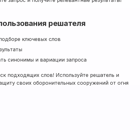
те запрос и получите релевантные результаты!
пользования решателя
подборе ключевых слов
зультаты
ть синонимы и вариации запроса
иск подходящих слов! Используйте решатель и
ащиту своих оборонительных сооружений от огня