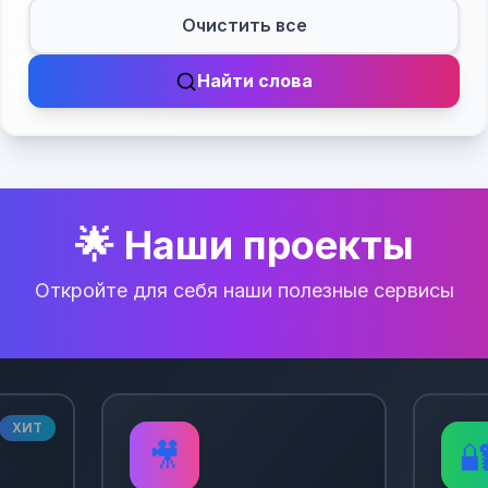
Очистить все
Найти слова
🌟 Наши проекты
Откройте для себя наши полезные сервисы
ХИТ
🎥
