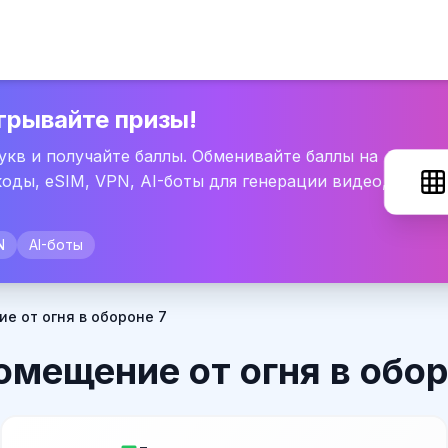
грывайте призы!
букв и получайте баллы. Обменивайте баллы на
оды, eSIM, VPN, AI-боты для генерации видео,
N
AI-боты
е от огня в обороне 7
мещение от огня в обор