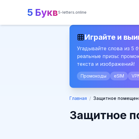
5 Букв
5-letters.online
Играйте и выи
Угадывайте слова из 5 
реальные призы: промок
текста и изображений!
Промокоды
eSIM
VP
Главная
/
Защитное помещени
Защитное по