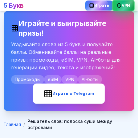
5 Букв
VPN
Играть
Играйте и выигрывайте
призы!
Угадывайте слова из 5 букв и получайте
баллы. Обменивайте баллы на реальные
призы: промокоды, eSIM, VPN, AI-боты для
генерации видео, текста и изображений!
Промокоды
eSIM
VPN
AI-боты
Играть в Telegram
Решатель слов: полоска суши между
Главная
/
островами