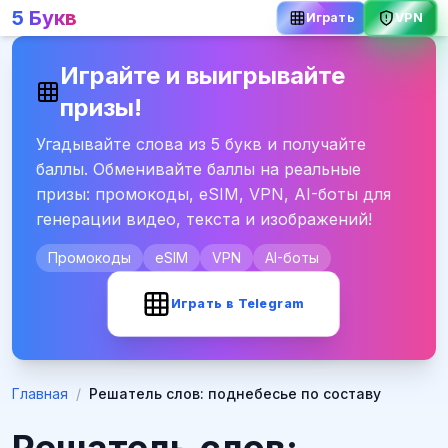
5 Букв
Играть
VPN
Играйте и выигрывайте
призы!
Угадывайте слова из 5 букв и получайте
баллы. Обменивайте баллы на реальные
призы: промокоды, eSIM, VPN, AI-боты для
генерации видео, текста и изображений!
Промокоды
eSIM
VPN
AI-боты
Играть в Telegram
Главная
/
Решатель слов: поднебесье по составу