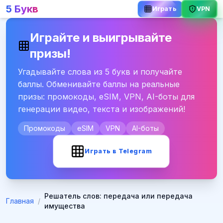
5 Букв
VPN
Играть
Играйте и выигрывайте
призы!
Угадывайте слова из 5 букв и получайте
баллы. Обменивайте баллы на реальные
призы: промокоды, eSIM, VPN, AI-боты для
генерации видео, текста и изображений!
Промокоды
eSIM
VPN
AI-боты
Играть в Telegram
Решатель слов: передача или передача
Главная
/
имущества