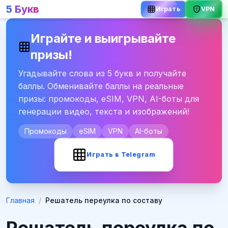
5 Букв
Играть
VPN
Играйте и выигрывайте
призы!
Угадывайте слова из 5 букв и получайте
баллы. Обменивайте баллы на реальные
призы: промокоды, eSIM, VPN, AI-боты для
генерации видео, текста и изображений!
Промокоды
eSIM
VPN
AI-боты
Играть в Telegram
Главная
/
Решатель переулка по составу