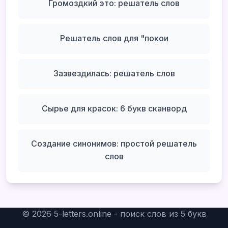
Громоздкий это: решатель слов
Решатель слов для "покои
Зазвездилась: решатель слов
Сырье для красок: 6 букв сканворд
Создание синонимов: простой решатель
слов
©
2026
5-letters.online - поиск слов из 5 букв