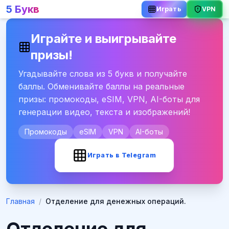
5 Букв
VPN
Играть
Играйте и выигрывайте
призы!
Угадывайте слова из 5 букв и получайте
баллы. Обменивайте баллы на реальные
призы: промокоды, eSIM, VPN, AI-боты для
генерации видео, текста и изображений!
Промокоды
eSIM
VPN
AI-боты
Играть в Telegram
Главная
/
Отделение для денежных операций.