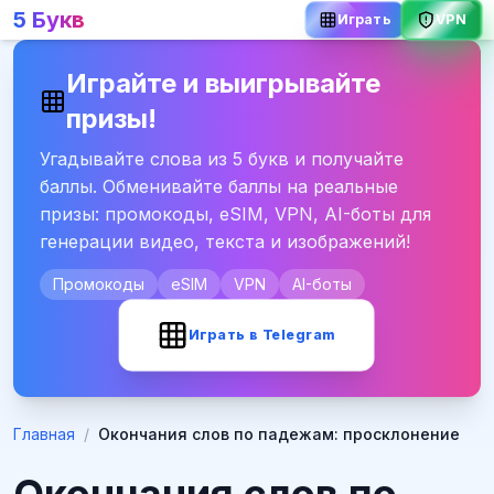
5 Букв
Играть
VPN
Играйте и выигрывайте
призы!
Угадывайте слова из 5 букв и получайте
баллы. Обменивайте баллы на реальные
призы: промокоды, eSIM, VPN, AI-боты для
генерации видео, текста и изображений!
Промокоды
eSIM
VPN
AI-боты
Играть в Telegram
Главная
/
Окончания слов по падежам: просклонение