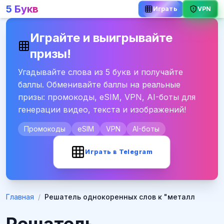
5 Букв
VPN
Играть
Играйте и выигрывайте
призы!
Угадывайте слова из 5 букв и получайте
баллы. Обменивайте баллы на реальные
призы: промокоды, eSIM, VPN, AI-боты для
генерации видео, текста и изображений!
Промокоды
eSIM
VPN
AI-боты
Играть в Telegram
Главная
/
Решатель однокоренных слов к "металл