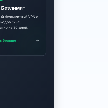
 Безлимит
й безлимитный VPN с
кодом 12345
атно на 30 дней.
ните акцию и получите
90 дней!
ь больше