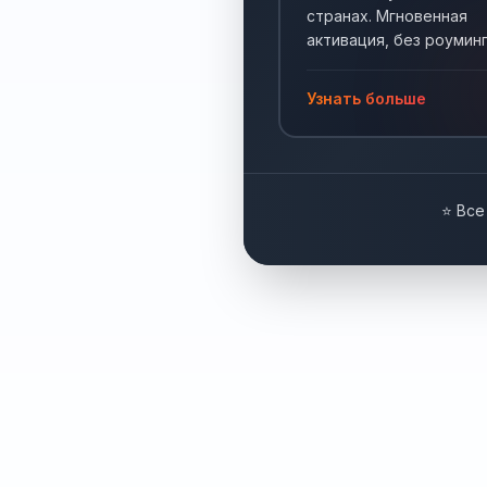
странах. Мгновенная
активация, без роуминг
Интернет по всему мир
Узнать больше
⭐ Все