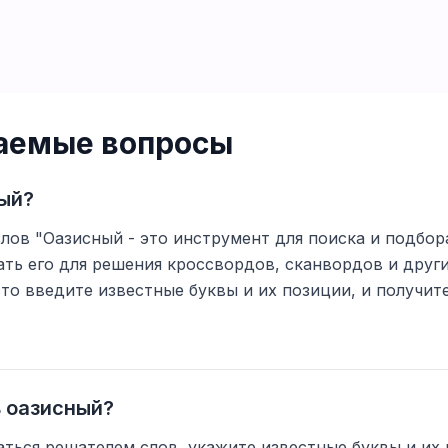
ваемые вопросы
ный?
лов "Оазисный - это инструмент для поиска и подбора
ть его для решения кроссвордов, сканвордов и друг
то введите известные буквы и их позиции, и получи
ь оазисный?
ться решателем слов, укажите известные буквы и их 