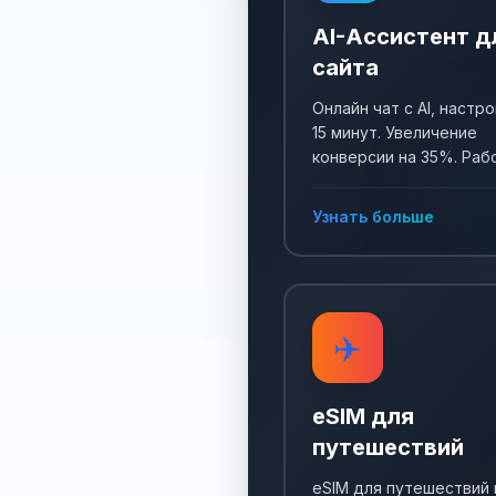
AI-Ассистент д
сайта
Онлайн чат с AI, настро
15 минут. Увеличение
конверсии на 35%. Раб
24/7, собирает заявки 
отвечает на все вопро
Узнать больше
✈️
eSIM для
путешествий
eSIM для путешествий 