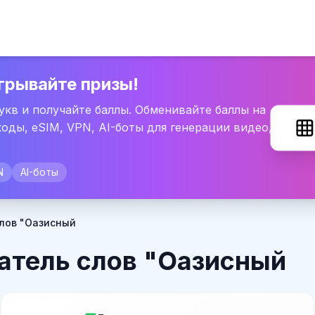
грывайте призы!
букв и получайте баллы. Обменивайте баллы на
оды, eSIM, VPN, AI-боты для генерации видео,
N
AI-боты
лов "Оазисный
атель слов "Оазисный