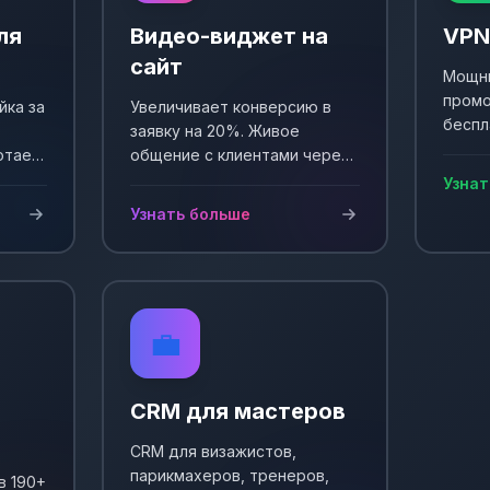
ля
Видео-виджет на
VPN
сайт
Мощны
промо
йка за
Увеличивает конверсию в
беспл
заявку на 20%. Живое
Выпол
отает
общение с клиентами через
еще +
и
видео. Простая установка и
Узнат
сы!
настройка.
Узнать больше
💼
CRM для мастеров
CRM для визажистов,
парикмахеров, тренеров,
в 190+