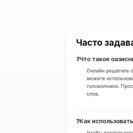
Часто зада
❓
Что такое оазис
Онлайн решатель с
можете использова
головоломок. Прос
слов.
❓
Как использоват
Чтобы воспользова