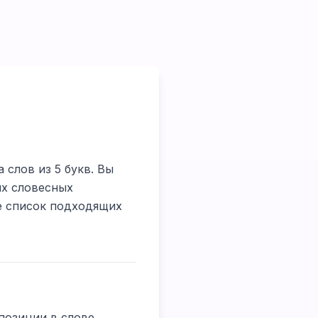
 слов из 5 букв. Вы
их словесных
те список подходящих
позиции в слове.