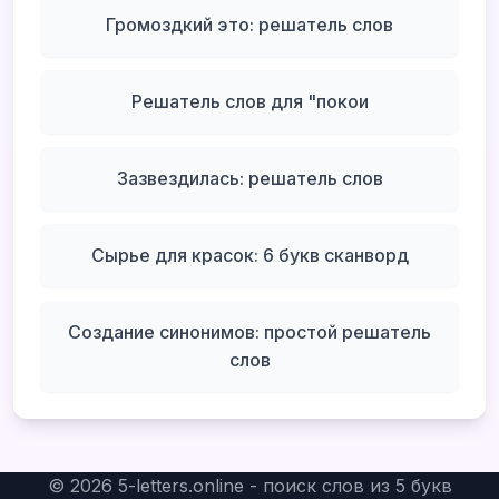
Громоздкий это: решатель слов
Решатель слов для "покои
Зазвездилась: решатель слов
Сырье для красок: 6 букв сканворд
Создание синонимов: простой решатель
слов
©
2026
5-letters.online - поиск слов из 5 букв