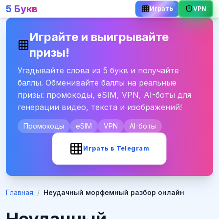
5 Букв
VPN
Играть
Играйте и выигрывайте
призы!
Угадывайте слова из 5 букв и получайте
баллы. Обменивайте баллы на реальные
призы: промокоды, eSIM, VPN, AI-боты для
генерации видео, текста и изображений!
Промокоды
eSIM
VPN
AI-боты
Играть в Telegram
Главная
/
Неудачный морфемный разбор онлайн