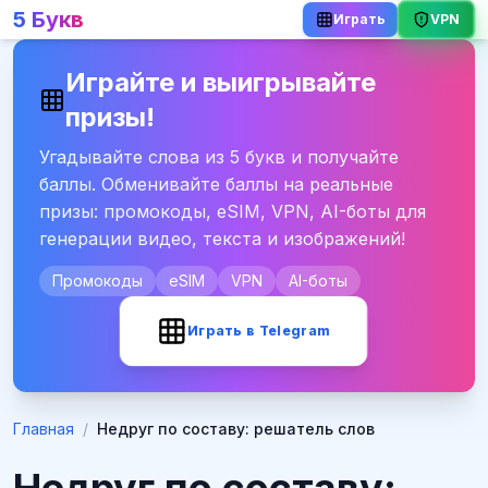
5 Букв
VPN
Играть
Играйте и выигрывайте
призы!
Угадывайте слова из 5 букв и получайте
баллы. Обменивайте баллы на реальные
призы: промокоды, eSIM, VPN, AI-боты для
генерации видео, текста и изображений!
Промокоды
eSIM
VPN
AI-боты
Играть в Telegram
Главная
/
Недруг по составу: решатель слов