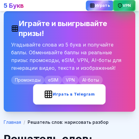
5 Букв
VPN
Играть
Играйте и выигрывайте
призы!
Угадывайте слова из 5 букв и получайте
баллы. Обменивайте баллы на реальные
призы: промокоды, eSIM, VPN, AI-боты для
генерации видео, текста и изображений!
Промокоды
eSIM
VPN
AI-боты
Играть в Telegram
Главная
/
Решатель слов: нарисовать разбор