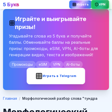
5 Букв
VPN
Играть
Играйте и выигрывайте
призы!
Угадывайте слова из 5 букв и получайте
баллы. Обменивайте баллы на реальные
призы: промокоды, eSIM, VPN, AI-боты для
генерации видео, текста и изображений!
Промокоды
eSIM
VPN
AI-боты
Играть в Telegram
Главная
/
Морфологический разбор слова "тундра