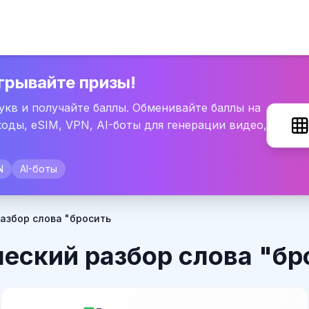
грывайте призы!
букв и получайте баллы. Обменивайте баллы на
оды, eSIM, VPN, AI-боты для генерации видео,
N
AI-боты
азбор слова "бросить
еский разбор слова "бр