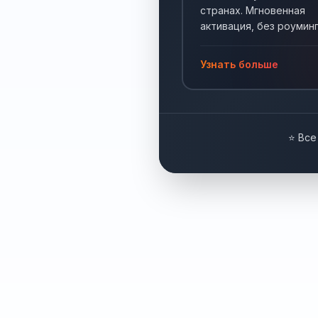
странах. Мгновенная
активация, без роуминг
Интернет по всему мир
Узнать больше
⭐ Все