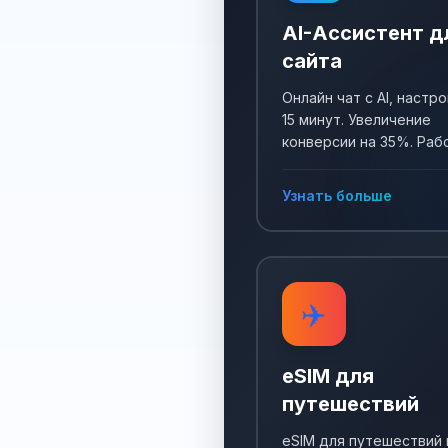
AI-Ассистент д
сайта
Онлайн чат с AI, настро
15 минут. Увеличение
конверсии на 35%. Раб
24/7, собирает заявки 
отвечает на все вопро
Узнать больше
✈️
eSIM для
путешествий
eSIM для путешествий 