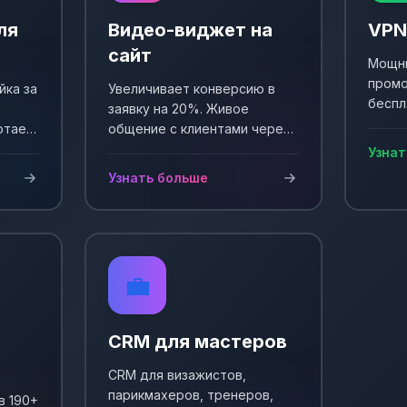
ля
Видео-виджет на
VPN
сайт
Мощны
промо
йка за
Увеличивает конверсию в
беспл
заявку на 20%. Живое
Выпол
отает
общение с клиентами через
еще +
и
видео. Простая установка и
Узнат
сы!
настройка.
Узнать больше
💼
CRM для мастеров
CRM для визажистов,
парикмахеров, тренеров,
в 190+