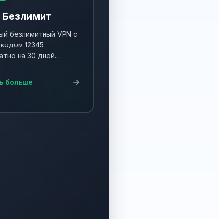
 Безлимит
й безлимитный VPN с
кодом 12345
атно на 30 дней.
ните акцию и получите
90 дней!
ь больше