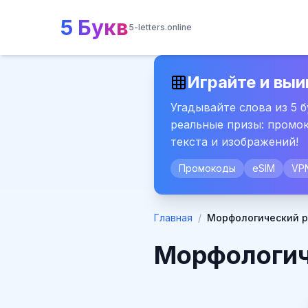
5 Букв
5-letters.online
Играйте и выи
Угадывайте слова из 5 
реальные призы: промок
текста и изображений!
Промокоды
eSIM
VP
Главная
/
Морфологический р
Морфологич